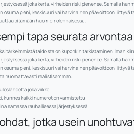
rjestyksessä joka kerta, virheiden riski pienenee. Samalla ha
n osuma pieni, keskisuuri vai harvinainen päävoittoon liittyvä
auttaa pitämään huomion olennaisessa.
sempi tapa seurata arvontaa
ksi tärkeimmistä taidoista on kuponkin tarkistaminen ilman kiire
rjestyksessä joka kerta, virheiden riski pienenee. Samalla ha
n osuma pieni, keskisuuri vai harvinainen päävoittoon liittyvä
ta huomattavasti realistisemman.
loslähdettä joka viikko
ki, kunnes kaikki numerot on varmistettu
aina samassa rauhallisessa järjestyksessä
kohdat, jotka usein unohtuva