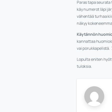
Paras tapa seurata t
käy numerot läpi jär
vähentää turhaa kii
näkyy kokeneemman 
Käytännön huomio
kannattaa huomioid
vai porukkapelistä.
Lopulta eniten hyöty
tuloksia.