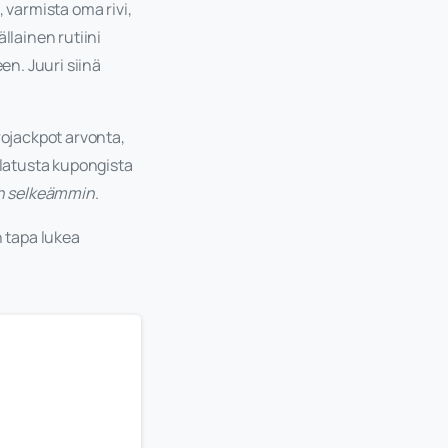
 varmista oma rivi,
llainen rutiini
en. Juuri siinä
ojackpot arvonta,
latusta kupongista
on selkeämmin
.
n tapa lukea