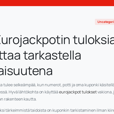
Uncategori
Eurojackpotin tuloksi
taa tarkastella
aisuutena
 tulee selkeämpää, kun numerot, potti ja oma kuponki käsitel
essä. Hyvä lähtökohta on käyttää
eurojackpot tulokset
vakiona, 
n rakenteen kautta.
ksi tärkeimmistä taidoista on kuponkin tarkistaminen ilman kiire