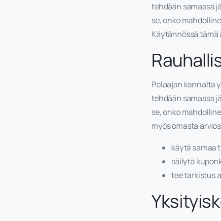
tehdään samassa jä
se, onko mahdolline
Käytännössä tämä 
Rauhalli
Pelaajan kannalta y
tehdään samassa jä
se, onko mahdolline
myös omasta arvios
käytä samaa tu
säilytä kupon
tee tarkistus 
Yksityis