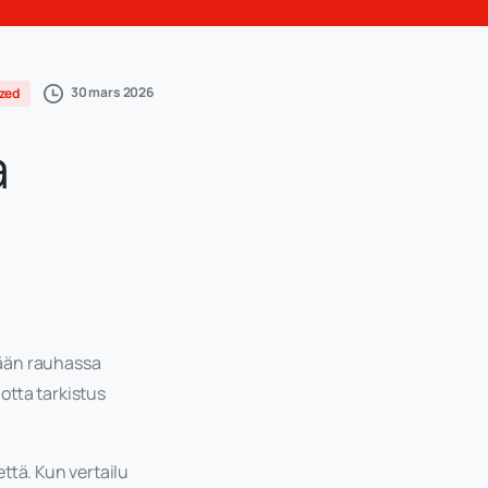
30 mars 2026
zed
a
lään rauhassa
jotta tarkistus
ttä. Kun vertailu