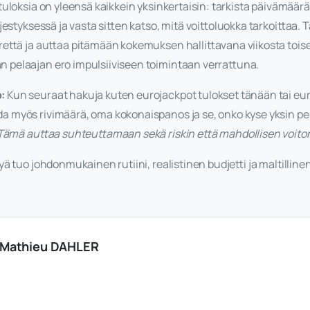
uloksia on yleensä kaikkein yksinkertaisin: tarkista päivämäärä,
jestyksessä ja vasta sitten katso, mitä voittoluokka tarkoittaa. Tä
rettä ja auttaa pitämään kokemuksen hallittavana viikosta toise
pelaajan ero impulsiiviseen toimintaan verrattuna.
:
Kun seuraat hakuja kuten eurojackpot tulokset tänään tai eur
a myös rivimäärä, oma kokonaispanos ja se, onko kyse yksin pe
Tämä auttaa suhteuttamaan sekä riskin että mahdollisen voit
ä tuo johdonmukainen rutiini, realistinen budjetti ja maltilline
Mathieu DAHLER