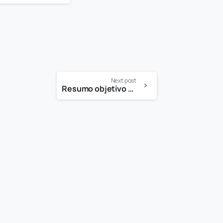
Next post
Resumo objetivo 888bet: das retiradas sem exagero promocional do acesso ao suporte com leitura complementar
-
-