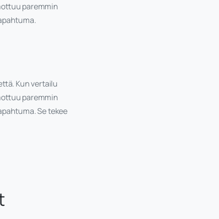
hmottuu paremmin
 tapahtuma.
ttä. Kun vertailu
hmottuu paremmin
 tapahtuma. Se tekee
t