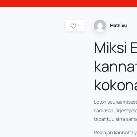
Mathieu
-
Miksi 
kannat
kokon
Loton seuraamisesta
samassa järjestyks
tapahtuu aina sama
Pelaajan kannalta y