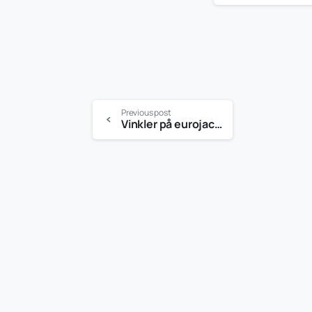
Previous post
Vinkler på eurojackpot: små og store gevinster når tallene er offentliggjort og hvordan syndikater ændrer spiloplevelsen med ekstra spillerblik med ekstra spillerblik med ekstra spillerblik med ekstra spillerblik
-