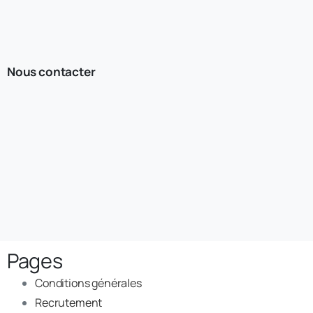
Nous contacter
Pages
Conditions générales
Recrutement