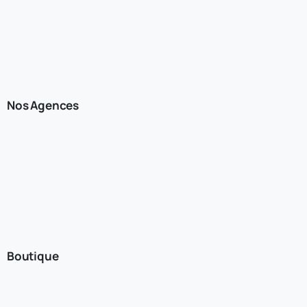
Nos Agences
Boutique