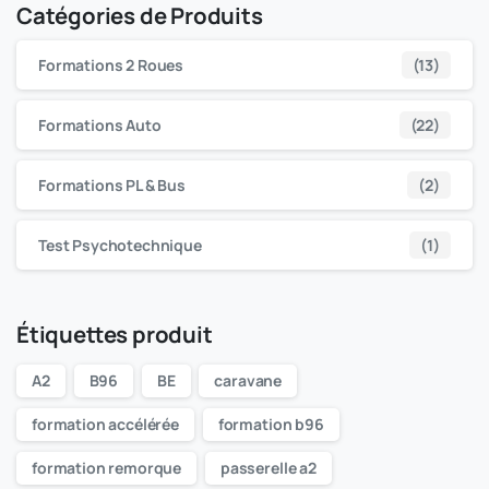
Catégories de Produits
Formations 2 Roues
(13)
Formations Auto
(22)
Formations PL & Bus
(2)
Test Psychotechnique
(1)
Étiquettes produit
A2
B96
BE
caravane
formation accélérée
formation b96
formation remorque
passerelle a2