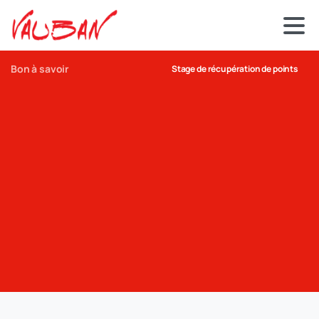
Bon à savoir
Stage de récupération de points