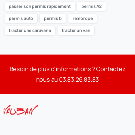
passer son permis rapidement
permis A2
permis auto
permis b
remorque
tracter une caravane
tracter un van
Besoin de plus d'informations ? Contactez
nous au 03.83.26.83.83