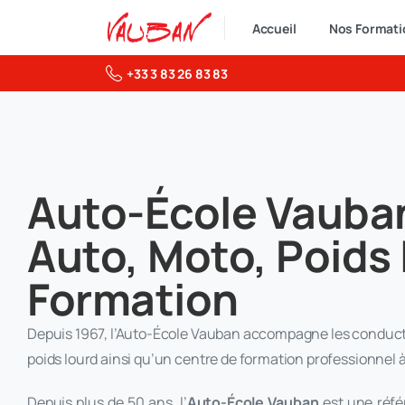
Accueil
Nos Formati
+33 3 83 26 83 83
Auto-École Vauban
Auto, Moto, Poids
Formation
Depuis 1967, l’Auto-École Vauban accompagne les conduct
poids lourd ainsi qu’un centre de formation professionnel 
Depuis plus de 50 ans, l’
Auto-École Vauban
est une réfé