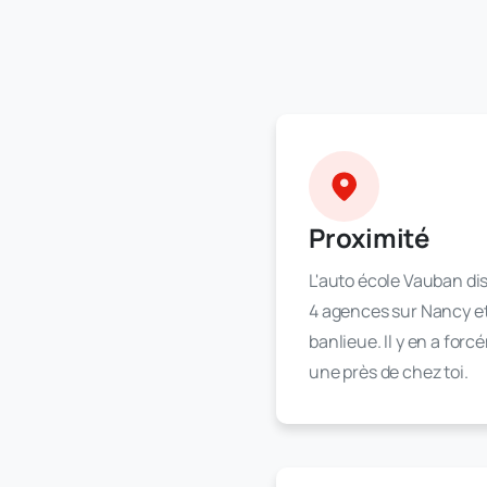
Proximité
L'auto école Vauban di
4 agences sur Nancy et
banlieue. Il y en a for
une près de chez toi.