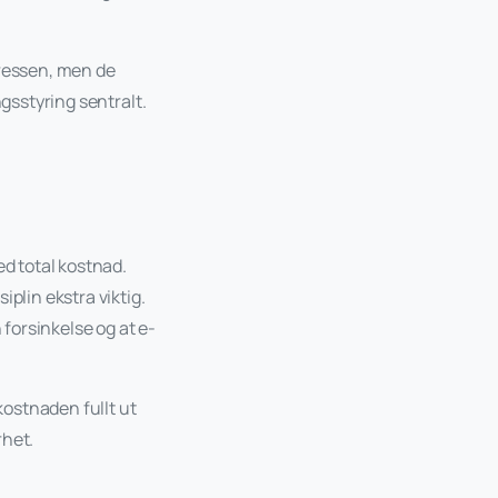
eressen, men de
ngsstyring sentralt.
ed total kostnad.
plin ekstra viktig.
 forsinkelse og at e-
kostnaden fullt ut
rhet.