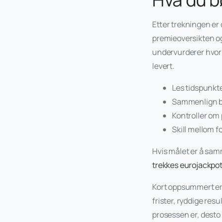
Etter trekningen er 
premieoversikten og 
undervurderer hvor n
levert.
Les tidspunkte
Sammenlign båd
Kontroller om
Skill mellom f
Hvis målet er å samm
trekkes eurojackpo
Kort oppsummert er 
frister, ryddige res
prosessen er, desto l