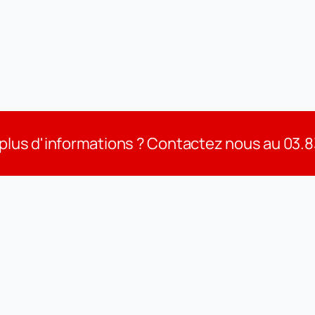
gentina
Login
7 avril 2026
7 avril 2026
plus d'informations ? Contactez nous au 03.