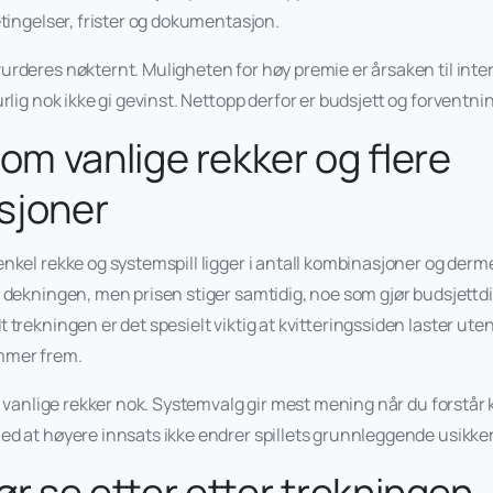
etingelser, frister og dokumentasjon.
urderes nøkternt. Muligheten for høy premie er årsaken til int
turlig nok ikke gi gevinst. Nettopp derfor er budsjett og forventni
lom vanlige rekker og flere
sjoner
nkel rekke og systemspill ligger i antall kombinasjoner og derm
 dekningen, men prisen stiger samtidig, noe som gjør budsjettdisi
t trekningen er det spesielt viktig at kvitteringssiden laster uten
mmer frem.
er vanlige rekker nok. Systemvalg gir mest mening når du forstår 
ed at høyere innsats ikke endrer spillets grunnleggende usikke
ør se etter etter trekningen