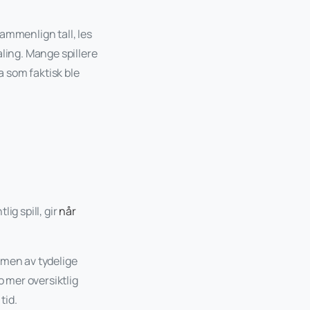
ammenlign tall, les
aling. Mange spillere
a som faktisk ble
ig spill, gir
når
 men av tydelige
o mer oversiktlig
tid.