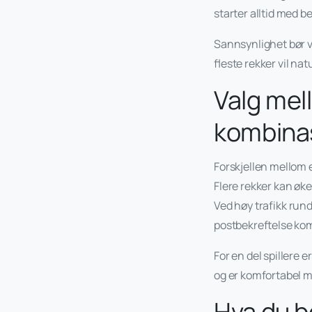
starter alltid med b
Sannsynlighet bør v
fleste rekker vil na
Valg mel
kombina
Forskjellen mellom e
Flere rekker kan øke
Ved høy trafikk rund
postbekreftelse ko
For en del spillere 
og er komfortabel m
Hva du b