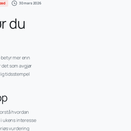
30 mars 2026
zed
r du
e betyr mer enn
er det som avgjør
lig tidsstempel
pp
 forstå hvordan
i ukens interesse
riøs vurdering