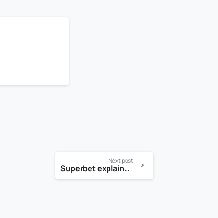
Next post
Superbet explained through game mechanics and mobile casino performance for payment-focused users