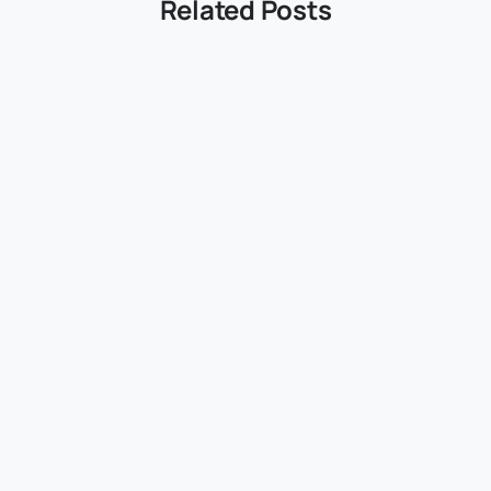
Related Posts
-
categorized
Uncategorized
stake: El casino
Malina Casino:
line que
Ultimative
voluciona las
Spielerlebnisse
uestas en
und Nahtloser