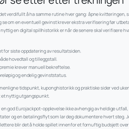
det verdifullt å ha samme rutine hver gang: åpne kvitteringen, s
se om en eventuell gevinst krever ekstra verifisering før utbet
yttig en digital spillhistorikk er når de senere skal verifisere hv
t for siste oppdatering av resultatsiden.
e hovedtall og tilleggstall.
 premie krever manuell bekreftelse.
oreløpig og endelig gevinststatus.
enligne tidspunkt, kuponghistorikk og praktiske sider ved ukentl
t
et nyttig utgangspunkt.
en god Eurojackpot-opplevelse ikke avhengig av heldige utfall,
ultater og en betalingsflyt som lar deg dokumentere hvert steg. J
ettere blir det å holde spillet innenfor et fornuftig budsjett over 