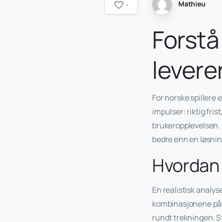
Mathieu
-
Forstå
levere
For norske spillere 
impulser: riktig fris
brukeropplevelsen. F
bedre enn en løsni
Hvordan 
En realistisk analys
kombinasjonene påvi
rundt trekningen. S