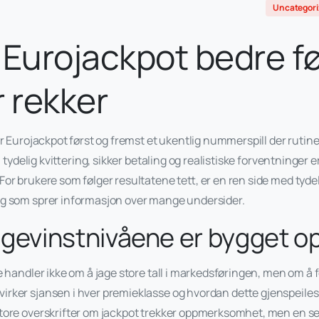
Uncategori
 Eurojackpot bedre fø
r rekker
er Eurojackpot først og fremst et ukentlig nummerspill der rutin
t, tydelig kvittering, sikker betaling og realistiske forventninger 
or brukere som følger resultatene tett, er en ren side med tyde
ng som sprer informasjon over mange undersider.
gevinstnivåene er bygget o
e handler ikke om å jage store tall i markedsføringen, men om å
rker sjansen i hver premieklasse og hvordan dette gjenspeiles 
tore overskrifter om jackpot trekker oppmerksomhet, men en se