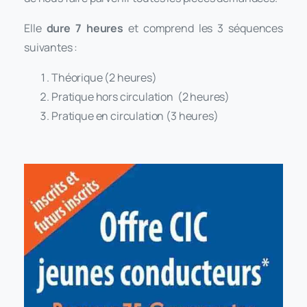
Elle
dure 7 heures
et comprend les 3 séquences
suivantes :
Théorique (2 heures)
Pratique hors circulation (2 heures)
Pratique en circulation (3 heures)